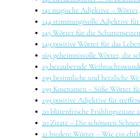
141 magische Adjektive – Wörter,
144 stimmungsvolle Adjektive für
145 Wörter für die Schattenseite
149 positive Wörter für das Leben
169 geheimnisvolle Wörter, die se
19 bezaubernde Weihnachtswund
199 besinnliche und herzliche W
199 Kosenamen – Süße Wörter fü
199 positive Adjektive für treff
20 blütenfrische Frühlingszitate a
20 Zitate – Die schönsten Schnee
21 biedere Wörter – Wie ein ehr