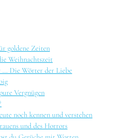
ür goldene Zeiten
 die Weihnachtszeit
r ... Die Wörter der Liebe
big
 pure Vergnügen
*
 Leute noch kennen und verstehen
Grauens und des Horrors
ibst du Gerüche mit Worten