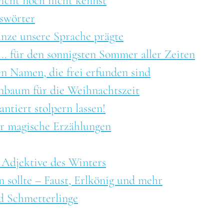
eicht noch nicht kennst
eswörter
nze unsere Sprache prägte
. für den sonnigsten Sommer aller Zeiten
en Namen, die frei erfunden sind
nbaum für die Weihnachtszeit
ntiert stolpern lassen!
ür magische Erzählungen
 Adjektive des Winters
n sollte – Faust, Erlkönig und mehr
d Schmetterlinge