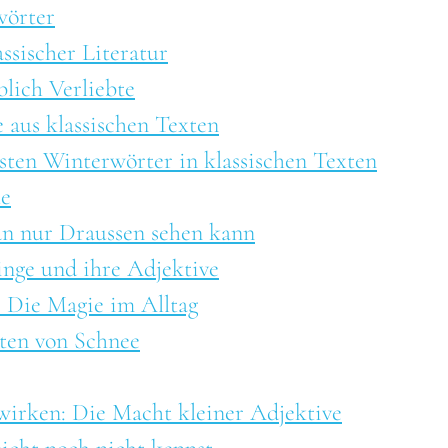
wörter
ssischer Literatur
blich Verliebte
e aus klassischen Texten
nsten Winterwörter in klassischen Texten
te
an nur Draussen sehen kann
inge und ihre Adjektive
.. Die Magie im Alltag
ten von Schnee
wirken: Die Macht kleiner Adjektive