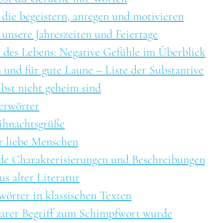
 die begeistern, anregen und motivieren
 unsere Jahreszeiten und Feiertage
n des Lebens: Negative Gefühle im Überblick
 und für gute Laune – Liste der Substantive
lbst nicht geheim sind
erwörter
eihnachtsgrüße
r liebe Menschen
ende Charakterisierungen und Beschreibungen
us alter Literatur
wörter in klassischen Texten
barer Begriff zum Schimpfwort wurde