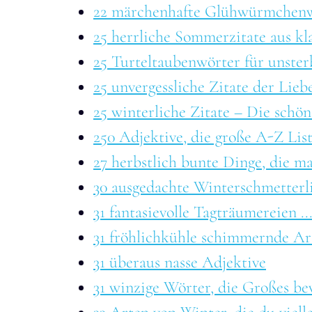
22 märchenhafte Glühwürmchen
25 herrliche Sommerzitate aus kla
25 Turteltaubenwörter für unster
25 unvergessliche Zitate der Lieb
25 winterliche Zitate – Die schö
250 Adjektive, die große A-Z Lis
27 herbstlich bunte Dinge, die m
30 ausgedachte Winterschmetterl
31 fantasievolle Tagträumereien .
31 fröhlichkühle schimmernde Ar
31 überaus nasse Adjektive
31 winzige Wörter, die Großes be