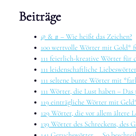
Beiträge
@ & # – Wie heißt das Zeichen?
100 wertvolle Wörter mit Gold* f
111 feierlich-kreative Wörter für
111 leidenschaftliche Liebeswörte
111 seltene bunte Wörter mit *far
111 Wörter, die Lust haben – Das
119 einträgliche Wörter mit Geld
129 Wörter, die vor allem ältere
139 Wörter des Schreckens, des 
141 Geruchswörter ... So beschre