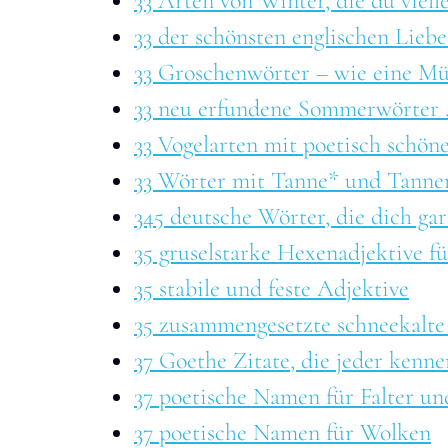
33 Arten von Winter, die du viell
33 der schönsten englischen Lieb
33 Groschenwörter – wie eine Mü
33 neu erfundene Sommerwörter ..
33 Vogelarten mit poetisch schön
33 Wörter mit Tanne* und Tanne
345 deutsche Wörter, die dich gara
35 gruselstarke Hexenadjektive f
35 stabile und feste Adjektive
35 zusammengesetzte schneekalte
37 Goethe Zitate, die jeder kenne
37 poetische Namen für Falter un
37 poetische Namen für Wolken