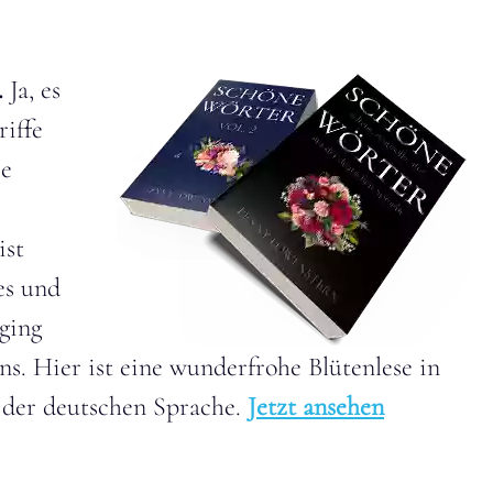
.
Ja, es
riffe
ie
ist
es und
 ging
ns. Hier ist eine wunderfrohe Blütenlese in
der deutschen Sprache.
Jetzt ansehen