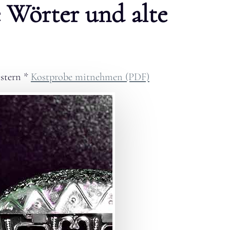
e Wörter und alte
stern
*
Kostprobe mitnehmen (PDF)