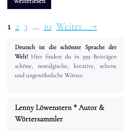
Weiterlesen
Seite
Seite
Seite
Seite
1
2
3
…
10
Weiter
→
Deutsch ist die schönste Sprache der
Welt!
Hier findest du in 399 Beiträgen
schöne, nostalgische, kreative, seltene
und ungewöhnliche Wörter.
Lenny Löwenstern * Autor &
Wörtersammler