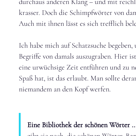
durchaus anderen Klang – und mit reichlic
krasser. Doch die Schimpfwörter von dama
Auch mit ihnen lässt es sich trefflich be
Ich habe mich auf Schatzsuche begeben, um
Begriffe von damals auszugraben. Hier is
eine urwüchsige Zeit entführen und zu 
Spaß hat, ist das erlaubt. Man sollte der
niemandem an den Kopf werfen.
Eine Bibliothek der schönen Wörter ..
gibt sie noch, die schönen Wörter. Beg