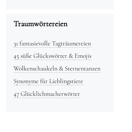
Traumwörtereien
31 fantasievolle Tagträumereien
45 süße Glückswörter & Emojis
Wolkenschaukeln & Sternentanzen
Synonyme für Lieblingstiere
47 Glücklichmacherwörter