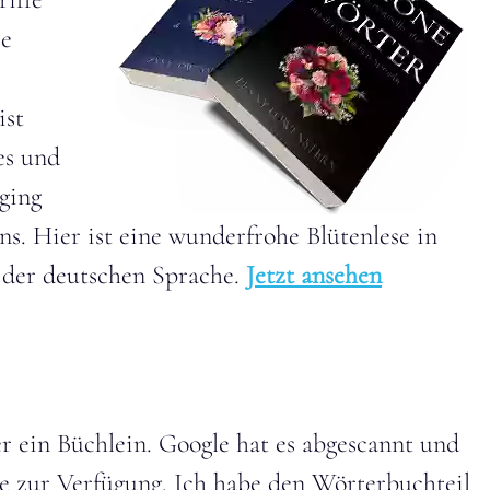
ie
ist
es und
 ging
ns. Hier ist eine wunderfrohe Blütenlese in
der deutschen Sprache.
Jetzt ansehen
er ein Büchlein. Google hat es abgescannt und
line zur Verfügung. Ich habe den Wörterbuchteil