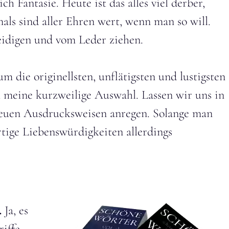
h Fantasie. Heute ist das alles viel derber,
ls sind aller Ehren wert, wenn man so will.
leidigen und vom Leder ziehen.
 die originellsten, unflätigsten und lustigsten
t meine kurzweilige Auswahl. Lassen wir uns in
neuen Ausdrucksweisen anregen. Solange man
artige Liebenswürdigkeiten allerdings
.
Ja, es
riffe