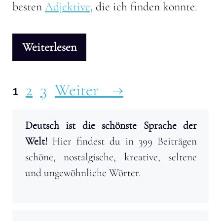
besten
Adjektive
, die ich finden konnte.
Weiterlesen
Seite
Seite
Seite
1
2
3
Weiter
→
Deutsch ist die schönste Sprache der
Welt!
Hier findest du in 399 Beiträgen
schöne, nostalgische, kreative, seltene
und ungewöhnliche Wörter.