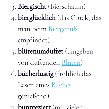
Biergischt
(Bierschaum)
bierglücklich
(das Glück, das
man beim
Biergenuß
empfindet)
blütenumduftet
(umgeben
von duftenden
Blüten
)
bücherlustig
(fröhlich das
Lesen eines
Buches
genießend)
buntgeziert
(mit vielen