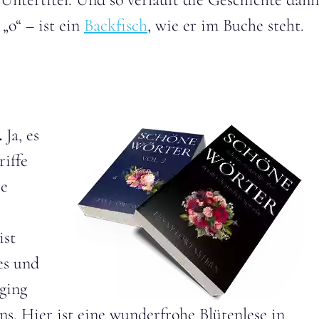
„o“ – ist ein
Backfisch
, wie er im Buche steht.
.
Ja, es
riffe
ie
ist
es und
 ging
ns. Hier ist eine wunderfrohe Blütenlese in