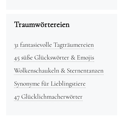
Traumwörtereien
31 fantasievolle Tagträumereien
45 süße Glückswörter & Emojis
Wolkenschaukeln & Sternentanzen
Synonyme für Lieblingstiere
47 Glücklichmacherwörter