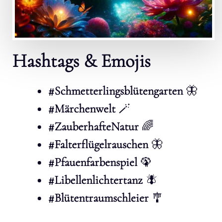
Hashtags & Emojis
#Schmetterlingsblütengarten
🦋
#Märchenwelt
🪄
#ZauberhafteNatur
🌈
#Falterflügelrauschen
🦋
#Pfauenfarbenspiel
🦚
#Libellenlichtertanz
🪰
#Blütentraumschleier
🎐