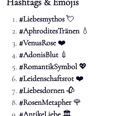
Hashtags & Emojis
#Liebesmythos
💘
#AphroditesTränen
💧
#VenusRose
❤️
#AdonisBlut
💉
#RomantikSymbol
💖
#Leidenschaftsrot
❤️
#Liebesdornen
🥀
#RosenMetapher
🌹
#AntikeLiebe
🏛️