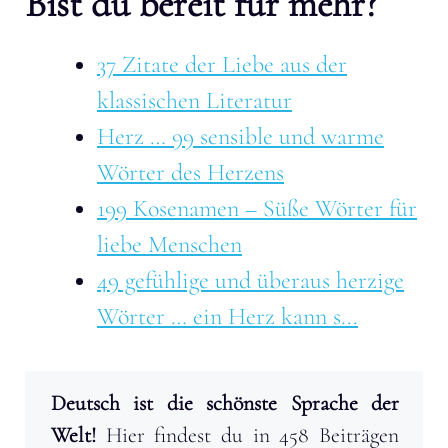
Bist du bereit für mehr?
37 Zitate der Liebe aus der
klassischen Literatur
Herz … 99 sensible und warme
Wörter des Herzens
199 Kosenamen – Süße Wörter für
liebe Menschen
49 gefühlige und überaus herzige
Wörter … ein Herz kann s...
Deutsch ist die schönste Sprache der
Welt!
Hier findest du in 458 Beiträgen