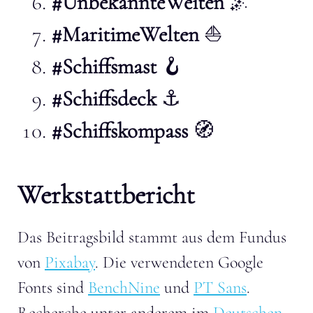
#UnbekannteWeiten
🌌
#MaritimeWelten
⛵
#Schiffsmast
🪝
#Schiffsdeck
⚓
#Schiffskompass
🧭
Werkstattbericht
Das Beitragsbild stammt aus dem Fundus
von
Pixabay
. Die verwendeten Google
Fonts sind
BenchNine
und
PT Sans
.
Recherche unter anderem im
Deutschen