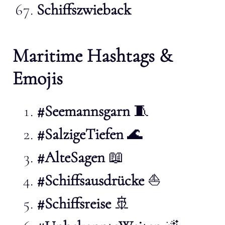
Schiffszwieback
Maritime Hashtags &
Emojis
#Seemannsgarn
🧵
#SalzigeTiefen
🌊
#AlteSagen
📖
#Schiffsausdrücke
⛵
#Schiffsreise
🚢️