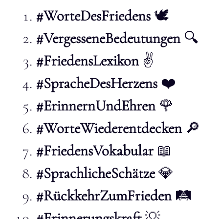
#WorteDesFriedens
🕊️
#VergesseneBedeutungen
🔍
#FriedensLexikon
✌️
#SpracheDesHerzens
❤️
#ErinnernUndEhren
🌹
#WorteWiederentdecken
🔎
#FriedensVokabular
📖
#SprachlicheSchätze
💎
#RückkehrZumFrieden
🛤️
#Erinnerungskraft
💡