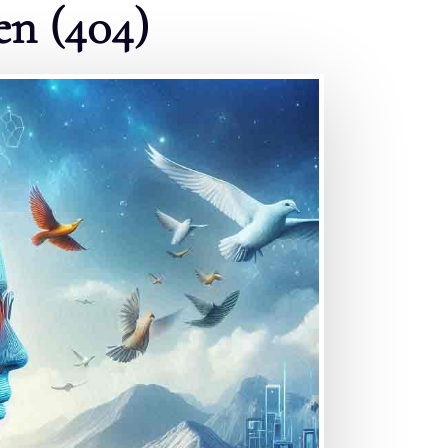
en (404)