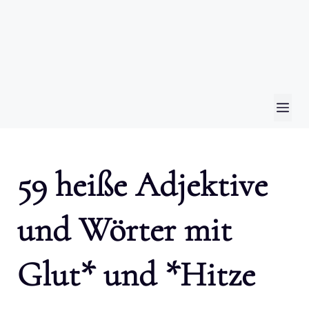
ME
59 heiße Adjektive
und Wörter mit
Glut* und *Hitze