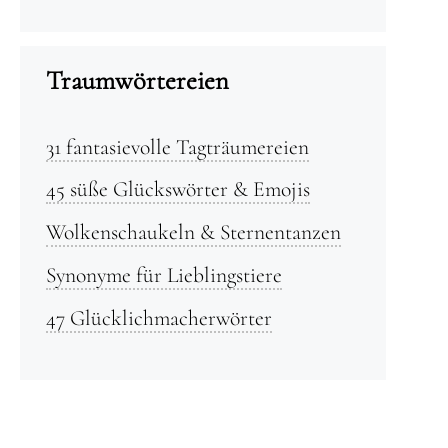
Traumwörtereien
31 fantasievolle Tagträumereien
45 süße Glückswörter & Emojis
Wolkenschaukeln & Sternentanzen
Synonyme für Lieblingstiere
47 Glücklichmacherwörter