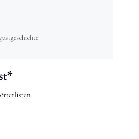
gustgeschichte
st*
örterlisten.