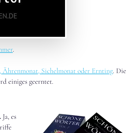
mmer
.
 Ährenmonat, Sichelmonat oder Ernting
. Die
d einiges geerntet.
.
Ja, es
riffe