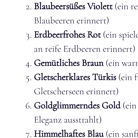
Blaubeersüßes Violett
(ein re
Blaubeeren erinnert)
Erdbeerfrohes Rot
(ein spie
an reife Erdbeeren erinnert)
Gemütliches Braun
(ein war
Gletscherklares Türkis
(ein f
Gletscherseen erinnert)
Goldglimmerndes Gold
(ein
Eleganz ausstrahlt)
Himmelhaftes Blau
(ein sanf