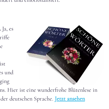
.
Ja, es
riffe
ie
ist
es und
 ging
ns. Hier ist eine wunderfrohe Blütenlese in
der deutschen Sprache.
Jetzt ansehen