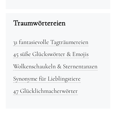
Traumwörtereien
31 fantasievolle Tagträumereien
45 süße Glückswörter & Emojis
Wolkenschaukeln & Sternentanzen
Synonyme für Lieblingstiere
47 Glücklichmacherwörter