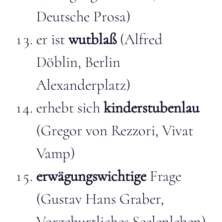
Deutsche Prosa)
er ist
wutblaß
(Alfred
Döblin, Berlin
Alexanderplatz)
erhebt sich
kinderstubenlau
(Gregor von Rezzori, Vivat
Vamp)
erwägungswichtige
Frage
(Gustav Hans Graber,
V
orgeburtliches
Seelenleben)