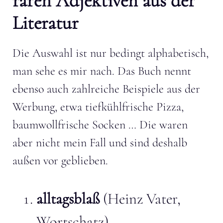
raren Adjektiven aus der
Literatur
Die Auswahl ist nur bedingt alphabetisch,
man sehe es mir nach. Das Buch nennt
ebenso auch zahlreiche Beispiele aus der
Werbung, etwa tiefkühlfrische Pizza,
baumwollfrische Socken … Die waren
aber nicht mein Fall und sind deshalb
außen vor geblieben.
alltagsblaß
(Heinz Vater,
Wortschatz)