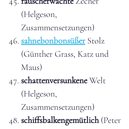
rauscherwachte
Zecher
(Helgeson,
Zusammensetzungen)
sahnebonbonsüßer
Stolz
(Günther Grass, Katz und
Maus)
schattenversunkene
Welt
(Helgeson,
Zusammensetzungen)
schiffsbalkengemütlich
(Peter