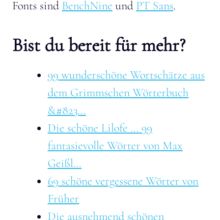
Fonts sind
BenchNine
und
PT Sans
.
Bist du bereit für mehr?
99 wunderschöne Wortschätze aus
dem Grimmschen Wörterbuch
&#823...
Die schöne Lilofe … 99
fantasievolle Wörter von Max
Geißl...
69 schöne vergessene Wörter von
Früher
Die ausnehmend schönen