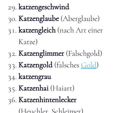
katzengeschwind
Katzenglaube
(Aberglaube)
katzengleich
(nach Art einer
Katze)
Katzenglimmer
(Falschgold)
Katzengold
(falsches
Gold
)
katzengrau
Katzenhai
(Haiart)
Katzenhintenlecker
(Heuchler, Schleimer)