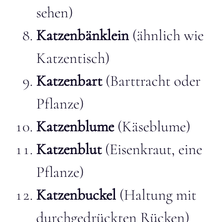
sehen)
Katzenbänklein
(ähnlich wie
Katzentisch)
Katzenbart
(Barttracht oder
Pflanze)
Katzenblume
(Käseblume)
Katzenblut
(Eisenkraut, eine
Pflanze)
Katzenbuckel
(Haltung mit
durchgedrückten Rücken)