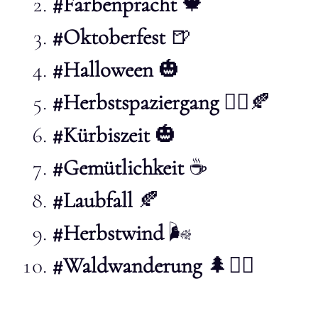
#Farbenpracht
🍁
#Oktoberfest
🍺
#Halloween
🎃
#Herbstspaziergang
🚶‍♂️🍂
#Kürbiszeit
🎃
#Gemütlichkeit
☕
#Laubfall
🍂
#Herbstwind
🌬️
#Waldwanderung
🌲🚶‍♂️