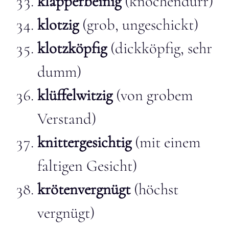
klapperbeinig
(knochendürr)
klotzig
(grob, ungeschickt)
klotzköpfig
(dickköpfig, sehr
dumm)
klüffelwitzig
(von grobem
Verstand)
knittergesichtig
(mit einem
faltigen Gesicht)
krötenvergnügt
(höchst
vergnügt)