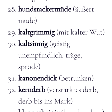
hundsrackermüde
(äußert
müde)
kaltgrimmig
(mit kalter Wut)
kaltsinnig
(geistig
unempfindlich, träge,
spröde)
kanonendick
(betrunken)
kernderb
(verstärktes derb,
derb bis ins Mark)