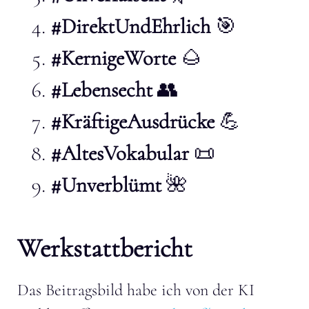
#DirektUndEhrlich
🎯
#KernigeWorte
🌰
#Lebensecht
👥
#KräftigeAusdrücke
💪
#AltesVokabular
📜
#Unverblümt
🌺
Werkstattbericht
Das Beitragsbild habe ich von der KI