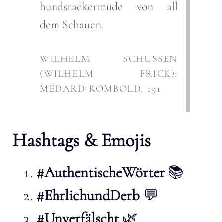
hundsrackermüde von all
dem Schauen.
WILHELM SCHUSSEN
(WILHELM FRICK):
MEDARD ROMBOLD, 191
Hashtags & Emojis
#AuthentischeWörter
📚
#EhrlichundDerb
💬
#Unverfälscht
🌿