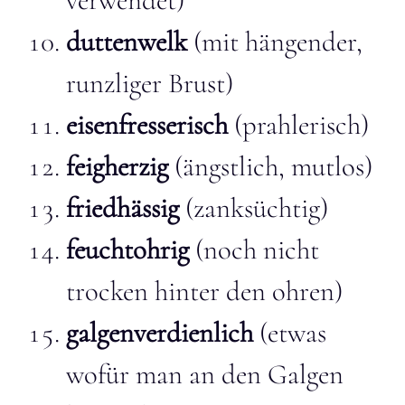
verwendet)
duttenwelk
(mit hängender,
runzliger Brust)
eisenfresserisch
(prahlerisch)
feigherzig
(ängstlich, mutlos)
friedhässig
(zanksüchtig)
feuchtohrig
(noch nicht
trocken hinter den ohren)
galgenverdienlich
(etwas
wofür man an den Galgen