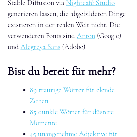
Stable Diffusion via
Nightcafé Studio
generieren lassen, die abgebildeten Dinge
existieren in der realen Welt nicht. Die
verwendeten Fonts sind
Anton
(Google)
und
Alegreya Sans
(Adobe).
Bist du bereit für mehr?
89 traurige Wörter für elende
Zeiten
85 dunkle Wörter für düstere
Momente
45 unangenehme Adjektive für