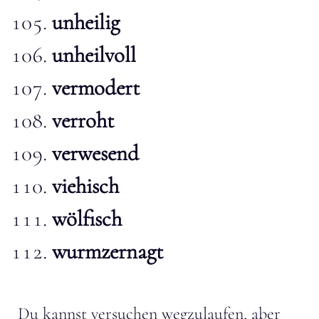
unheilig
unheilvoll
vermodert
verroht
verwesend
viehisch
wölfisch
wurmzernagt
Du kannst versuchen wegzulaufen, aber