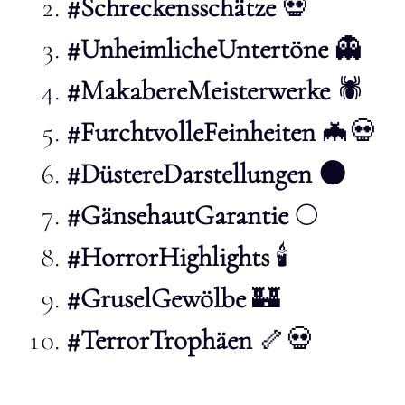
#Schreckensschätze
💀
#UnheimlicheUntertöne
👻
#MakabereMeisterwerke
🕷️
#FurchtvolleFeinheiten
🦇💀
#DüstereDarstellungen
🌑
#GänsehautGarantie
🌕
#HorrorHighlights
🕯️
#GruselGewölbe
🏰
#TerrorTrophäen
🦴💀