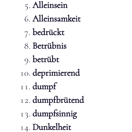
Alleinsein
Al­lein­sam­keit
bedrückt
Betrübnis
betrübt
deprimierend
dumpf
dumpfbrütend
dumpfsinnig
Dunkelheit