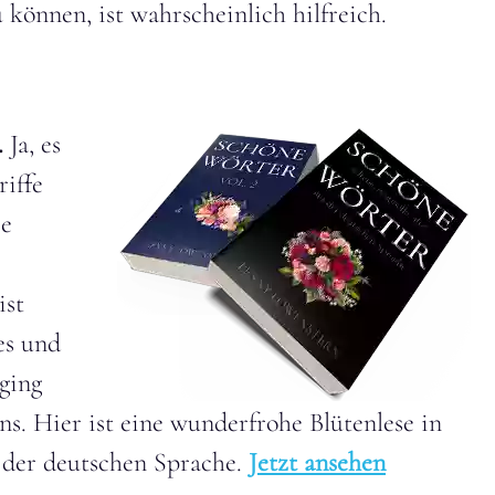
können, ist wahrscheinlich hilfreich.
.
Ja, es
riffe
ie
ist
es und
 ging
ns. Hier ist eine wunderfrohe Blütenlese in
der deutschen Sprache.
Jetzt ansehen