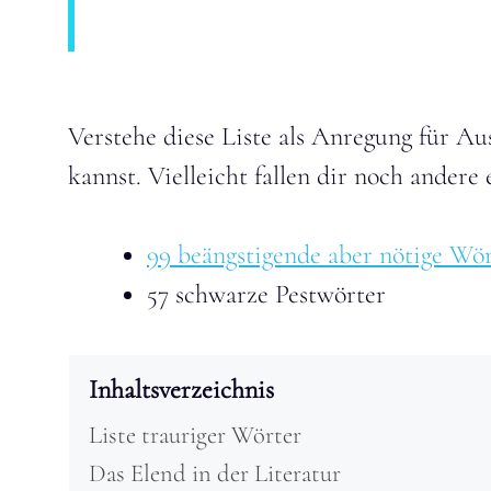
Verstehe diese Liste als Anregung für A
kannst. Vielleicht fallen dir noch andere 
99 beängstigende aber nötige Wö
57 schwarze Pestwörter
Inhaltsverzeichnis
Liste trauriger Wörter
Das Elend in der Literatur