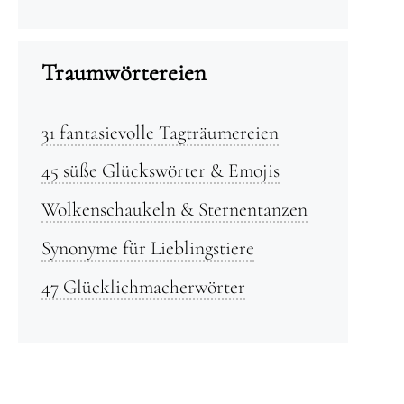
Traumwörtereien
31 fantasievolle Tagträumereien
45 süße Glückswörter & Emojis
Wolkenschaukeln & Sternentanzen
Synonyme für Lieblingstiere
47 Glücklichmacherwörter