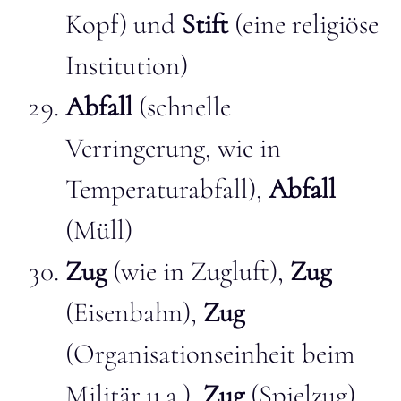
Kopf) und
Stift
(eine religiöse
Institution)
Abfall
(schnelle
Verringerung, wie in
Temperaturabfall),
Abfall
(Müll)
Zug
(wie in Zugluft),
Zug
(Eisenbahn),
Zug
(Organisationseinheit beim
Militär u.a.),
Zug
(Spielzug),