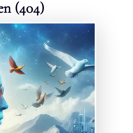
en (404)