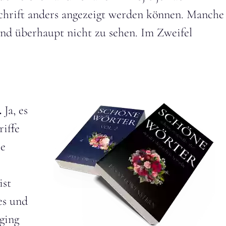
chrift anders angezeigt werden können. Manche
sind überhaupt nicht zu sehen. Im Zweifel
.
Ja, es
riffe
ie
ist
es und
 ging