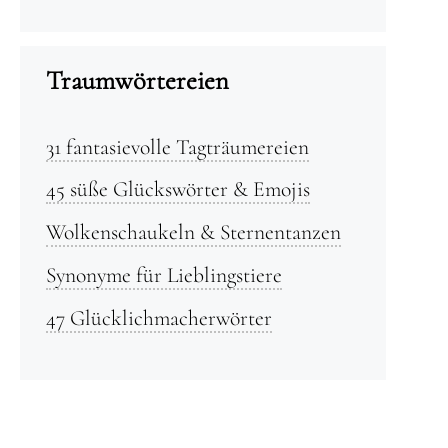
Traumwörtereien
31 fantasievolle Tagträumereien
45 süße Glückswörter & Emojis
Wolkenschaukeln & Sternentanzen
Synonyme für Lieblingstiere
47 Glücklichmacherwörter