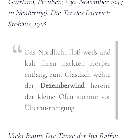
Güttland, Preußen; † 30. November 1944
in Neuötting): Die Tat des Dietrich
Stobäus, 1918
Das Nordlicht floß weiß und
kalt ihren nackten Körper
entlang, zum Glasdach wehte
der
Dezemberwind
herein,
der kleine Ofen stöhnte vor
Überanstrengung.
Vicki Baum: Die Tänze der Ina Raffay,