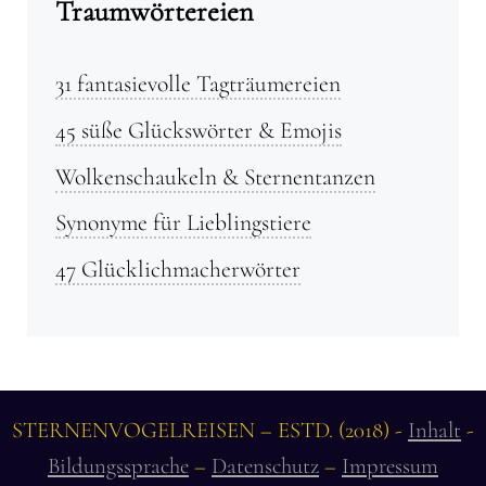
Traumwörtereien
31 fantasievolle Tagträumereien
45 süße Glückswörter & Emojis
Wolkenschaukeln & Sternentanzen
Synonyme für Lieblingstiere
47 Glücklichmacherwörter
STERNENVOGELREISEN – ESTD. (2018) -
Inhalt
-
Bildungssprache
–
Datenschutz
–
Impressum