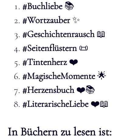
#Buchliebe
📚
#Wortzauber
✨
#Geschichtenrausch
📖
#Seitenflüstern
📜
#Tintenherz
❤️
#MagischeMomente
🌟
#Herzensbuch
❤️📚
#LiterarischeLiebe
❤️📖
In Büchern zu lesen ist: