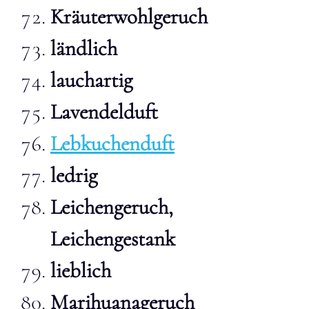
Kräuterwohlgeruch
ländlich
lauchartig
Lavendelduft
Lebkuchenduft
ledrig
Leichen
geruch,
Leichengestank
lieblich
Marihuanageruch