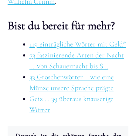
Wilhelm Grimm
.
Bist du bereit für mehr?
119 einträgliche Wörter mit Geld*
73 faszinierende Arten der Nacht
… Von Schauernacht bis S...
33 Groschenwörter – wie eine
Münze unsere Sprache prägte
Geiz … 39 überaus knauserige
Wörter
Deutsch ist die schönste Sprache der