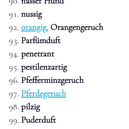
nasser Hund
nussig
orangig
,
Orangengeruch
Parfümduft
penetrant
pestilenzartig
Pfefferminzgeruch
Pferdegeruch
pilzig
Puderduft