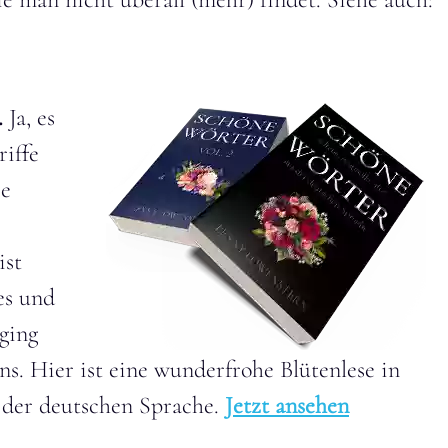
.
Ja, es
riffe
ie
ist
es und
 ging
ns. Hier ist eine wunderfrohe Blütenlese in
der deutschen Sprache.
Jetzt ansehen