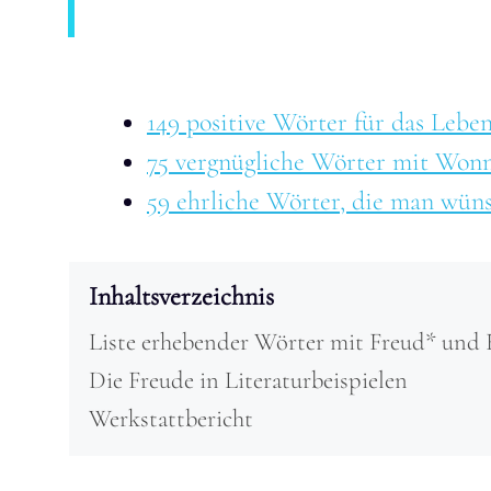
149 positive Wörter für das Lebe
75 vergnügliche Wörter mit Won
59 ehrliche Wörter, die man wün
Inhaltsverzeichnis
Liste erhebender Wörter mit Freud* und 
Die Freude in Literaturbeispielen
Werkstattbericht