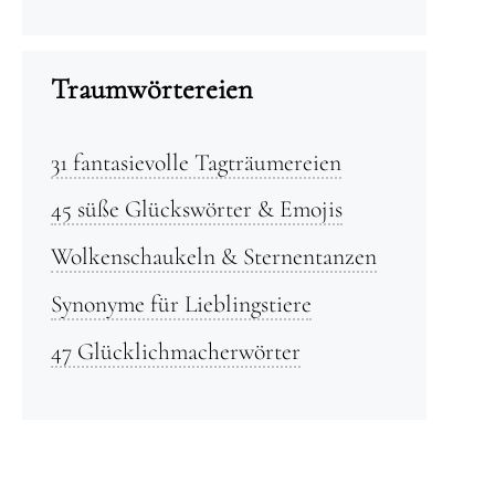
Traumwörtereien
31 fantasievolle Tagträumereien
45 süße Glückswörter & Emojis
Wolkenschaukeln & Sternentanzen
Synonyme für Lieblingstiere
47 Glücklichmacherwörter