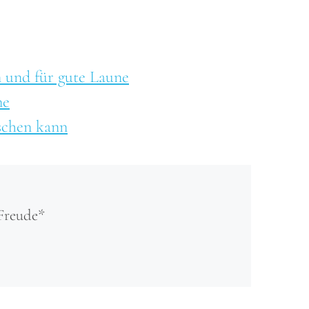
n und für gute Laune
ne
schen kann
Freude*