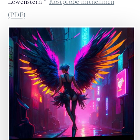
Löwenstern
*
Kostprobe mitnehmen
(PDF)