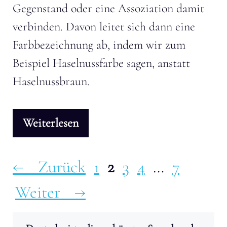
Gegenstand oder eine Assoziation damit
verbinden. Davon leitet sich dann eine
Farbbezeichnung ab, indem wir zum
Beispiel Haselnussfarbe sagen, anstatt
Haselnussbraun.
Weiterlesen
Seite
Seite
Seite
Seite
Seite
←
Zurück
1
2
3
4
…
7
Weiter
→