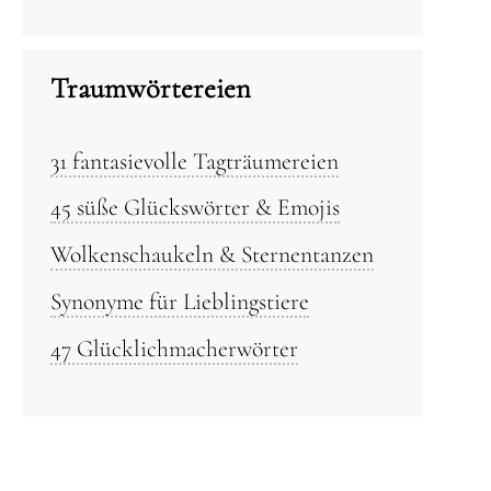
Traumwörtereien
31 fantasievolle Tagträumereien
45 süße Glückswörter & Emojis
Wolkenschaukeln & Sternentanzen
Synonyme für Lieblingstiere
47 Glücklichmacherwörter